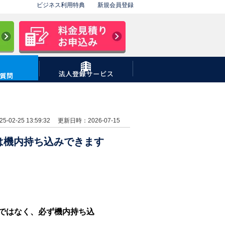
ビジネス利用特典
新規会員登録
02-25 13:59:32
更新日時：2026-07-15
5G(超高速)プラン
ーは機内持ち込みできます
4G(高速)プラン
レンタル対応国一覧
ではなく、必ず機内持ち込
州・沖縄