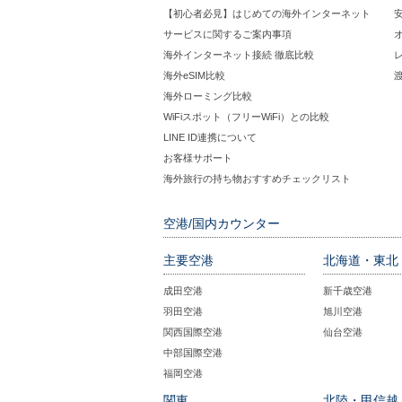
【初心者必見】はじめての海外インターネット
サービスに関するご案内事項
海外インターネット接続 徹底比較
海外eSIM比較
海外ローミング比較
WiFiスポット（フリーWiFi）との比較
LINE ID連携について
お客様サポート
海外旅行の持ち物おすすめチェックリスト
空港/国内カウンター
主要空港
北海道・東北
成田空港
新千歳空港
羽田空港
旭川空港
関西国際空港
仙台空港
中部国際空港
福岡空港
関東
北陸・甲信越