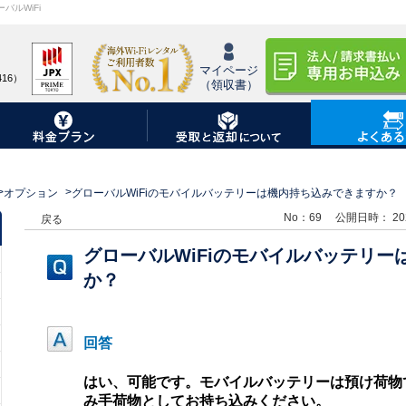
バルWiFi
マイページ
16）
（領収書）
オプション
グローバルWiFiのモバイルバッテリーは機内持ち込みできますか？
No：69
公開日時： 2025-
戻る
エリアから探す
グローバルWiFiのモバイルバッテリ
アメリカ / カナダ(北米)
ヨーロッパ / ロシア
ハワイ / グアム / サイパン
オセアニア
か？
韓国 / 台湾 / 中国 / 香港 / マカオ
中南米
東南アジア
アフリカ
その他アジア / 中東
回答
はい、可能です。モバイルバッテリーは預け荷物
海道・東北
東海・関西
九
み手荷物としてお持ち込みください。