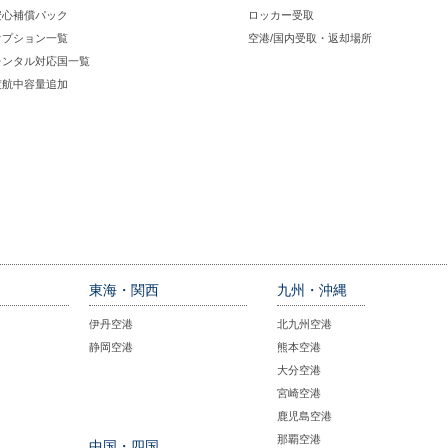
安心補償パック
ロッカー受取
オプション一覧
空港/国内受取・返却場所
レンタル対応国一覧
渡航中容量追加
東海・関西
九州・沖縄
伊丹空港
北九州空港
静岡空港
熊本空港
大分空港
宮崎空港
鹿児島空港
那覇空港
中国・四国