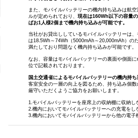
オプション一覧
別行動用プラス1台オプション
360°
新千歳空港
伊丹空港
また、モバイルバッテリーの機内持ち込みは航空
キャンセル補償
POCKETALK（ポケトーク）
モバイ
旭川空港
静岡空港
【PC
ルが定められており、
現在は160Wh以下の容量
日本利用オプション
位置情報確認GPS
【Ma
仙台空港
ばお1人様2個まで機内持ち込みが可能です。
オンライン健康相談
ボーズノイズキャンセリングイヤホン
マルチ
貴重品発見サポート
Bluetoothトランスミッター
当社が
お貸出ししているモバイルバッテリーは、
iPad
VPNオプション
GoPro (ゴープロ)
は18.5Wh～74Wh（5000mAh～20,000mAh
満たしており問題なく機内持ち込みが可能です。
陸・甲信越
中国・四国
新潟空港
広島空港
なお、容量はモバイルバッテリーの裏面や側面に
位で記載されております。
小松空港
国土交通省によるモバイルバッテリーの機内持ち
客室安全の一層の向上を図るため、持ち込み個数
厳守いただくようご協力をお願いします。
1.モバイルバッテリーを座席上の収納棚に収納し
2.機内においてモバイルバッテリーへの充電をし
3.機内においてモバイルバッテリーから他の電子