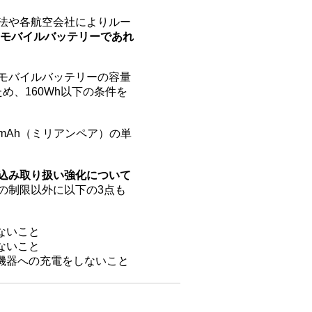
カメラ THETA S
北九州空港
法や各航空会社によりルー
ルバッテリー
熊本空港
対応】メガチャージバッテリー
のモバイルバッテリーであれ
gSafe対応】超薄型モバイルバッテリー
大分空港
変換電源プラグ
宮崎空港
モバイルバッテリーの容量
レンタルmini/第4世代
鹿児島空港
）のため、160Wh以下の条件を
那覇空港
みやこ下地島空港
JR宮崎駅
mAh（ミリアンペア）の単
込み取り扱い強化について
の制限以外に以下の3点も
ないこと
ないこと
機器への充電をしないこと