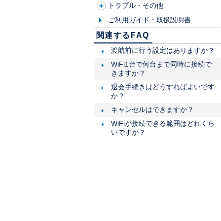
トラブル・その他
成田空港
ご利用ガイド・取扱説明書
羽田空港
関西国際空港
関連するFAQ
中部国際空港
渡航前に行う設定はありますか？
福岡空港
WiFi1台で何台まで同時に接続で
きますか？
関東
北
退会手続きはどうすればよいです
渋谷ちかみち
か？
グランデュオ蒲田
キャンセルはできますか？
WiFiが接続できる範囲はどれくら
いですか？