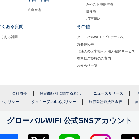
みやこ下地島空港
広島空港
博多港
JR宮崎駅
よくある質問
その他
よくある質問
グローバルWiFiアプリについて
お客様の声
《法人のお客様へ》法人登録サービス
株主様ご優待のご案内
お知らせ一覧
会社概要
特定商取引に関する表記
ニュースリリース
イトポリシー
クッキー(Cookie)ポリシー
旅行業務取扱料金表
旅
グローバルWiFi 公式SNSアカウント