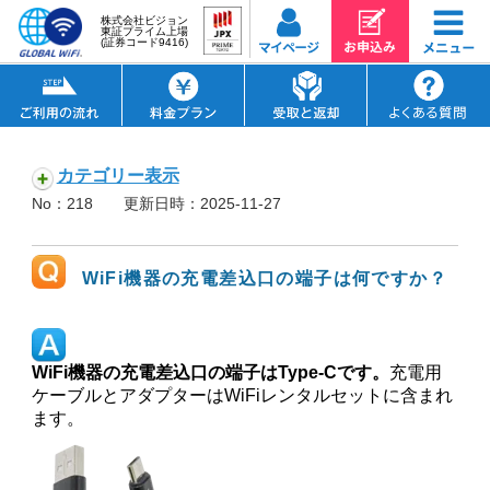
株式会社ビジョン
東証プライム上場
(証券コード9416)
カテゴリー表示
No：218
更新日時：2025-11-27
WiFi機器の充電差込口の端子は何ですか？
WiFi機器の充電差込口の端子はType-Cです。
充電用
ケーブルとアダプターはWiFiレンタルセットに含まれ
ます。