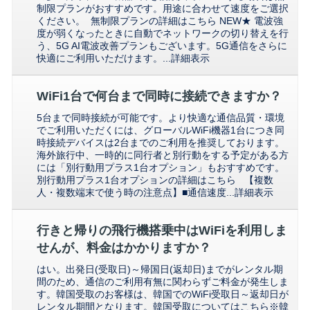
制限プランがおすすめです。用途に合わせて速度をご選択
ください。 無制限プランの詳細はこちら NEW★ 電波強
度が弱くなったときに自動でネットワークの切り替えを行
う、5G AI電波改善プランもございます。5G通信をさらに
快適にご利用いただけます。...
詳細表示
WiFi1台で何台まで同時に接続できますか？
5台まで同時接続が可能です。より快適な通信品質・環境
でご利用いただくには、グローバルWiFi機器1台につき同
時接続デバイスは2台までのご利用を推奨しております。
海外旅行中、一時的に同行者と別行動をする予定がある方
には「別行動用プラス1台オプション」もおすすめです。
別行動用プラス1台オプションの詳細はこちら 【複数
人・複数端末で使う時の注意点】■通信速度...
詳細表示
行きと帰りの飛行機搭乗中はWiFiを利用しま
せんが、料金はかかりますか？
はい。出発日(受取日)～帰国日(返却日)までがレンタル期
間のため、通信のご利用有無に関わらずご料金が発生しま
す。韓国受取のお客様は、韓国でのWiFi受取日～返却日が
レンタル期間となります。韓国受取についてはこちら※韓