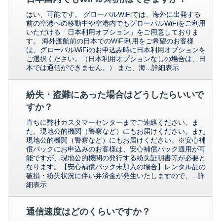
はい、可能です。 グローバルWiFiでは、海外に出発する
前の空港への移動中や空港内でもグローバルWiFiをご利用
いただける「日本利用オプション」をご用意しておりま
す。 海外渡航前の日本でのWiFi利用をご希望のお客様
は、グローバルWiFiのお申込み時に日本利用オプションを
ご選択ください。（日本利用オプションなしの場合は、日
本では通信ができません。） また、海...
詳細表示
紛失・盗難にあった場合はどうしたらいいで
すか？
直ちに弊社カスタマーセンターまでご連絡ください。ま
た、現地公的機関（警察など）にもお届けください。また
現地公的機関（警察など）にもお届けください。※安心補
償パックにお申込みのお客様は、安心補償パック適用が可
能ですが、現地公的機関の発行する紛失証明書等が必要と
なります。【安心補償パック未加入の場合】レンタル品の
破損・紛失状況に伴い弁済金が発生いたしますので、...
詳
細表示
通信速度はどのくらいですか？