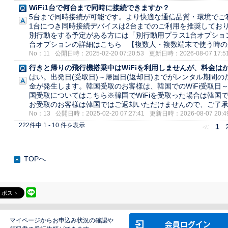
WiFi1台で何台まで同時に接続できますか？
5台まで同時接続が可能です。より快適な通信品質・環境でご利
1台につき同時接続デバイスは2台までのご利用を推奨してお
別行動をする予定がある方には「別行動用プラス1台オプショ
台オプションの詳細はこちら 【複数人・複数端末で使う時の注意
No：11
公開日時：2025-02-20 07:20:53
更新日時：2026-08-07 17:51
行きと帰りの飛行機搭乗中はWiFiを利用しませんが、料金は
はい。出発日(受取日)～帰国日(返却日)までがレンタル期間
金が発生します。韓国受取のお客様は、韓国でのWiFi受取日
国受取についてはこちら※韓国でWiFiを受取った場合は韓国で
お受取のお客様は韓国ではご返却いただけませんので、ご了承くだ
No：13
公開日時：2025-02-20 07:27:41
更新日時：2026-08-07 20:49
222件中 1 - 10 件を表示
≪
1
TOPへ
ポスト
マイページからお申込み状況の確認や