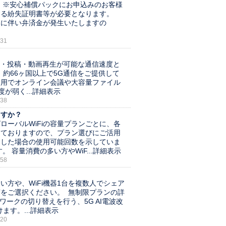
。※安心補償パックにお申込みのお客様
する紛失証明書等が必要となります。
況に伴い弁済金が発生いたしますの
31
閲覧・投稿・動画再生が可能な通信速度と
信、約66ヶ国以上で5G通信をご提供して
利用でオンライン会議や大容量ファイル
が弱く...
詳細表示
38
ますか？
ーバルWiFiの容量プランごとに、各
しておりますので、プラン選びにご活用
用した場合の使用可能回数を示していま
容量消費の多い方やWiF...
詳細表示
58
い方や、WiFi機器1台を複数人でシェア
をご選択ください。 無制限プランの詳
ワークの切り替えを行う、5G AI電波改
す。...
詳細表示
20