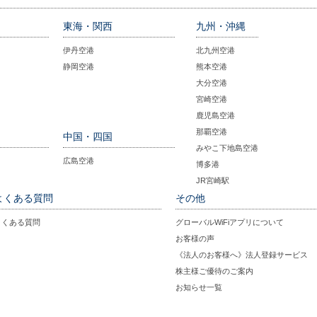
東海・関西
九州・沖縄
伊丹空港
北九州空港
静岡空港
熊本空港
大分空港
宮崎空港
鹿児島空港
那覇空港
中国・四国
みやこ下地島空港
広島空港
博多港
JR宮崎駅
よくある質問
その他
よくある質問
グローバルWiFiアプリについて
お客様の声
《法人のお客様へ》法人登録サービス
株主様ご優待のご案内
お知らせ一覧