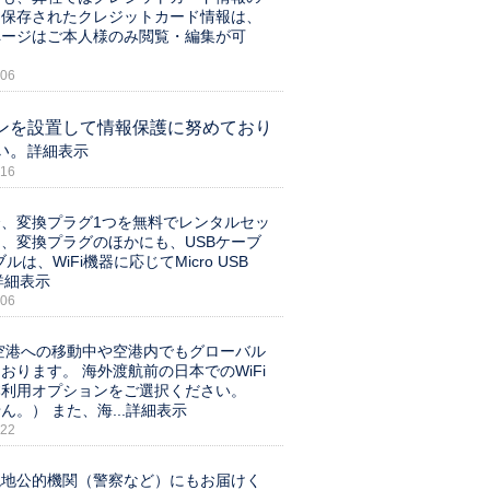
カメラ THETA S
に保存されたクレジットカード情報は、
北九州空港
ルバッテリー
ページはご本人様のみ閲覧・編集が可
熊本空港
対応】メガチャージバッテリー
gSafe対応】超薄型モバイルバッテリー
大分空港
06
変換電源プラグ
宮崎空港
レンタルmini/第4世代
ンを設置して情報保護に努めており
鹿児島空港
い。
詳細表示
那覇空港
16
みやこ下地島空港
JR宮崎駅
、変換プラグ1つを無料でレンタルセッ
、変換プラグのほかにも、USBケーブ
、WiFi機器に応じてMicro USB
詳細表示
06
の空港への移動中や空港内でもグローバル
おります。 海外渡航前の日本でのWiFi
本利用オプションをご選択ください。
） また、海...
詳細表示
22
現地公的機関（警察など）にもお届けく