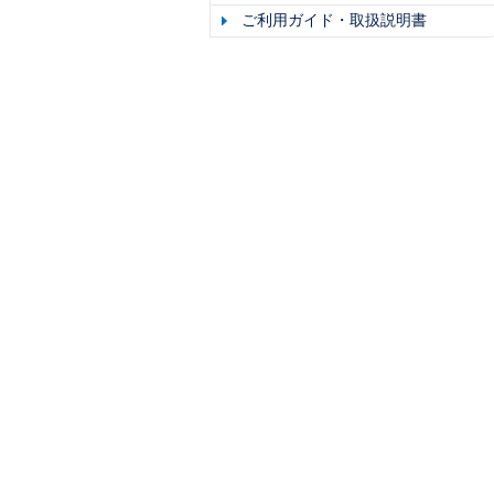
ご利用ガイド・取扱説明書
成田空港
羽田空港
関西国際空港
中部国際空港
福岡空港
関東
北
渋谷ちかみち
グランデュオ蒲田