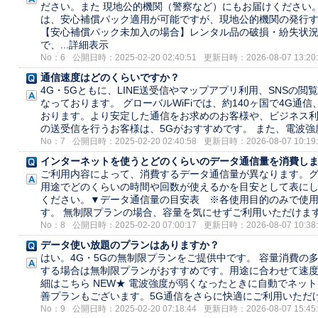
ださい。また 現地公的機関（警察など）にもお届けください
は、安心補償パック適用が可能ですが、現地公的機関の発行
【安心補償パック未加入の場合】レンタル品の破損・紛失状
で、...
詳細表示
No：6
公開日時：2025-02-20 02:40:51
更新日時：2026-08-07 13:20:
通信速度はどのくらいですか？
4G・5Gともに、LINE送受信やマップアプリ利用、SNSの
なっております。 グローバルWiFiでは、約140ヶ国で4G通
おります。より安定した通信をお求めのお客様や、ビジネス
の送受信を行うお客様は、5Gがおすすめです。 また、電波強度
No：7
公開日時：2025-02-20 02:40:58
更新日時：2026-08-07 10:19:
インターネットを使うとどのくらいのデータ通信量を消費し
ご利用内容によって、消費するデータ通信量が異なります。グロ
用途でどのくらいの時間や回数が使えるかを目安として表に
ください。▼データ通信量の目安表 ※各使用目的のみで使
す。 無制限プランの場合、容量を気にせずご利用いただけます。 
No：8
公開日時：2025-02-20 07:00:17
更新日時：2026-08-07 10:38:
データ使い放題のプランはありますか？
はい。4G・5Gの無制限プランをご提供中です。 容量消費の多
する場合は無制限プランがおすすめです。用途に合わせて速度
細はこちら NEW★ 電波強度が弱くなったときに自動でネット
善プランもございます。5G通信をさらに快適にご利用いただけま
No：9
公開日時：2025-02-20 07:18:44
更新日時：2026-08-07 15:45: