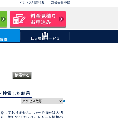
ビジネス利用特典
新規会員登録
5G(超高速)プラン
検索する
4G(高速)プラン
レンタル対応国一覧
ード検索した結果
存をしておりません。カード情報は大切
州・沖縄
にも、弊社ではクレジットカード情報の