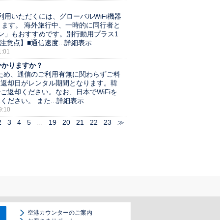
用いただくには、グローバルWiFi機器
ります。 海外旅行中、一時的に同行者と
ン」もおすすめです。別行動用プラス1
点】■通信速度...
詳細表示
:01
かかりますか？
のため、通信のご利用有無に関わらずご料
～返却日がレンタル期間となります。韓
ご返却ください。なお、日本でWiFiを
さい。 また...
詳細表示
:10
2
3
4
5
...
19
20
21
22
23
≫
空港カウンターのご案内