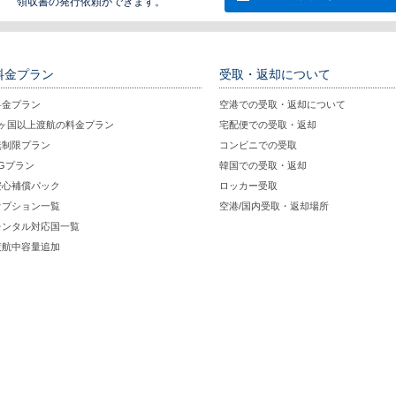
領収書の発行依頼ができます。
料金プラン
受取・返却について
料金プラン
空港での受取・返却について
2ヶ国以上渡航の料金プラン
宅配便での受取・返却
無制限プラン
コンビニでの受取
5Gプラン
韓国での受取・返却
安心補償パック
ロッカー受取
オプション一覧
空港/国内受取・返却場所
レンタル対応国一覧
渡航中容量追加