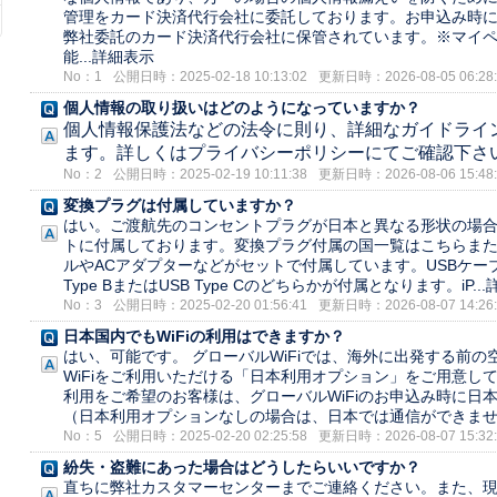
オプション一覧
別行動用プラス1台オプション
360°
管理をカード決済代行会社に委託しております。お申込み時
新千歳空港
伊丹空港
キャンセル補償
POCKETALK（ポケトーク）
モバイ
弊社委託のカード決済代行会社に保管されています。※マイ
旭川空港
静岡空港
【PC
能...
詳細表示
日本利用オプション
位置情報確認GPS
【Ma
仙台空港
No：1
公開日時：2025-02-18 10:13:02
更新日時：2026-08-05 06:28:
オンライン健康相談
ボーズノイズキャンセリングイヤホン
マルチ
個人情報の取り扱いはどのようになっていますか？
貴重品発見サポート
Bluetoothトランスミッター
iPad
個人情報保護法などの法令に則り、詳細なガイドライ
VPNオプション
GoPro (ゴープロ)
ます。
詳しくは
プライバシーポリシー
にてご確認下さ
No：2
公開日時：2025-02-19 10:11:38
更新日時：2026-08-06 15:48:
陸・甲信越
中国・四国
変換プラグは付属していますか？
新潟空港
広島空港
はい。ご渡航先のコンセントプラグが日本と異なる形状の場合
小松空港
トに付属しております。変換プラグ付属の国一覧はこちらまた
ルやACアダプターなどがセットで付属しています。USBケーブルは
Type BまたはUSB Type Cのどちらかが付属となります。iP...
No：3
公開日時：2025-02-20 01:56:41
更新日時：2026-08-07 14:26:
日本国内でもWiFiの利用はできますか？
はい、可能です。 グローバルWiFiでは、海外に出発する前
WiFiをご利用いただける「日本利用オプション」をご用意して
利用をご希望のお客様は、グローバルWiFiのお申込み時に日
（日本利用オプションなしの場合は、日本では通信ができません。
No：5
公開日時：2025-02-20 02:25:58
更新日時：2026-08-07 15:32:
紛失・盗難にあった場合はどうしたらいいですか？
直ちに弊社カスタマーセンターまでご連絡ください。また、