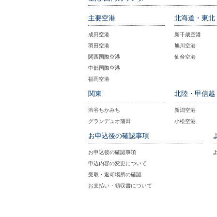
主要空港
北海道・東北
成田空港
新千歳空港
羽田空港
旭川空港
関西国際空港
仙台空港
中部国際空港
福岡空港
関東
北陸・甲信越
渋谷ちかみち
新潟空港
グランデュオ蒲田
小松空港
お申込後の確認事項
お申込後の確認事項
申込内容の変更について
受取・返却場所の確認
お支払い・領収書について