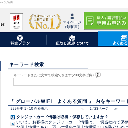
バルWiFi
マイページ
16）
（領収書）
キーワード検索
エリアから探す
キーワードまたは文章で検索できます(200文字以内)
アメリカ / カナダ(北米)
ヨーロッパ / ロシア
ハワイ / グアム / サイパン
オセアニア
韓国 / 台湾 / 中国 / 香港 / マカオ
中南米
東南アジア
アフリカ
『 グローバルWiFi よくある質問 』 内をキーワ
その他アジア / 中東
222件中 1 - 10 件を表示
≪
1 / 23ページ
≫
クレジットカード情報は取得・保存していますか？
いいえ。お客様のクレジットカード情報は、一切当社内で保
海道・東北
東海・関西
九
な個人情報であり、万一の場合の個人情報漏えいを防ぐため